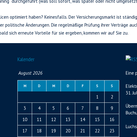
ning“ durchgeführt (was soll sofort, was später oder nicht umgesetz
olicen optimiert haben? Keinesfalls. Der Versicherungsmarkt ist ständi
r politische Änderungen. Die regelmäßige Prüfung ihrer Verträge auch
bald sich erneute Vorteile für sie ergeben, kommen wir auf Sie zu.
Kalender
August 2026
Eine 
Elekt
M
D
M
D
F
S
S
31. Ju
1
2
Übern
3
4
5
6
7
8
9
Buchu
10
11
12
13
14
15
16
Luchs
17
18
19
20
21
22
23